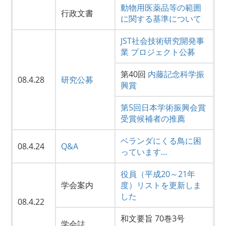
動物用医薬品等の範囲
行政文書
に関する基準について
JST社会技術研究開発事
業 プロジェクト公募
第40回
内藤記念科学振
08.4.28
研究公募
興賞
第5回日本学術振興会賞
受賞候補者の推薦
ベランダにくる鳥に困
08.4.24
Q&A
っています…
役員（平成20～21年
学会案内
度）リストを更新しま
した
08.4.22
和文要旨 70巻3号
学会誌