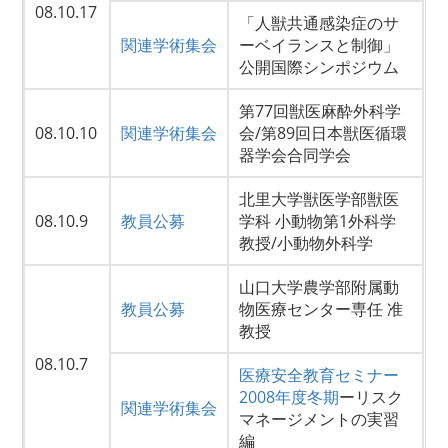
08.10.17
「人獣共通感染症のサ
関連学術集会
ーベイランスと制御」
公開国際シンポジウム
第77回獣医麻酔外科学
08.10.10
関連学術集会
会/第89回日本獣医循環
器学会合同学会
北里大学獣医学部獣医
08.10.9
教員公募
学科 小動物第1外科学
教授/小動物外科学
山口大学農学部附属動
教員公募
物医療センター専任 准
教授
08.10.7
医療安全教育セミナー
2008年度冬期
ーリスク
関連学術集会
マネージメントの実習
編