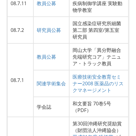
08.7.11
教員公募
疾病制御学講座 実験動
物学教室
国立感染症研究所細菌
08.7.2
研究員公募
第二部 第四室/第五室
研究員
岡山大学「異分野融合
教員公募
先端研究コア」テニュ
ア・トラック教員
医療技術安全教育セミ
08.7.1
関連学術集会
ナー2008 医薬品のリス
クマネージメント
和文要旨 70巻5号
学会誌
（PDF）
第30回沖縄研究奨励賞
（財団法人沖縄協会）