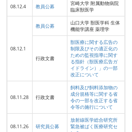
宮崎大学 附属動物病院
08.12.4
教員公募
臨床獣医学
山口大学 獣医学科 生体
教員公募
機能学講座 薬理学
獣医療に関する広告の
08.12.1
制限及びその適正化の
ための監視指導に関す
行政文書
る指針（獣医療広告ガ
イドライン）」の一部
改正について
飼料及び飼料添加物の
成分規格等に関する省
08.11.28
行政文書
令の一部を改正する省
令等の施行について
放射線医学総合研究所
08.11.26
研究員公募
緊急被ばく医療研究セ