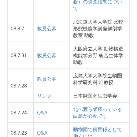
務）の調査結果につい
て
北海道大学大学院 比較
08.8.7
教員公募
形態機能学講座解剖学
教室 助教
大阪府立大学 動物構造
08.7.31
教員公募
機能学分野 統合生体学
助教
広島大学大学院生物圏
教員公募
科学研究科 准教授
08.7.28
リンク
日本獣医寄生虫学会
北へ渡らず残っている
08.7.24
Q&A
白鳥が心配です
動物園で飼育係として
08.7.23
Q&A
働くには…