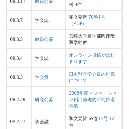
08.3.11
教員公募
科 3件
和文要旨
70巻1号
08.3.7
学会誌
（PDF）
宮崎大学農学部臨床獣
08.3.5
教員公募
医学助教
オンライン投稿がはじ
08.3.4
学会誌
まります
日本獣医学会賞の推薦
08.3.3
学会賞
について
2008年度 イノベーショ
08.2.28
研究公募
ン創出基礎的研究推進
事業
和文要旨 69巻
11号
12
08.2.27
学会誌
号