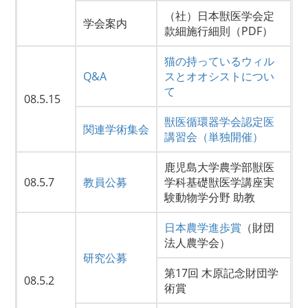
（社）日本獣医学会定
学会案内
款細施行細則（PDF）
猫の持っているウィル
Q&A
スとオオシストについ
て
08.5.15
獣医循環器学会認定医
関連学術集会
講習会（単独開催）
鹿児島大学農学部獣医
08.5.7
教員公募
学科基礎獣医学講座実
験動物学分野 助教
日本農学進歩賞
（財団
法人農学会）
研究公募
第17回 木原記念財団学
08.5.2
術賞