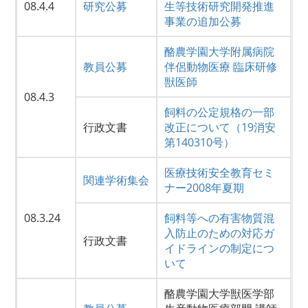
08.4.4
研究公募
生等技術研究開発推進
事業の追加公募
酪農学園大学附属病院
教員公募
伴侶動物医療 臨床研修
獣医師
08.4.3
飼料の公定規格の一部
行政文書
改正について（19消安
第140310号）
医療技術安全教育セミ
関連学術集会
ナー2008年夏期
08.3.24
飼料等への有害物質混
入防止のための対応ガ
行政文書
イドラインの制定につ
いて
酪農学園大学獣医学部