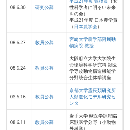
平成21年度 猿橋賞
（女
08.6.30
研究公募
性科学者に明るい未来
をの会）
平成21年度 日本農学賞
（
日本農学会
）
宮崎大学農学部附属動
08.6.27
教員公募
物病院 教授
大阪府立大学大学院生
命環境科学研究科 獣医
08.6.24
教員公募
学専攻動物構造機能学
分野統合生体学講座
京都大学霊長類研究所
08.6.16
教員公募
人類進化モデル研究セ
ンター
岩手大学 獣医学課程臨
08.6.11
教員公募
床獣医学分野（小動物
外科学）