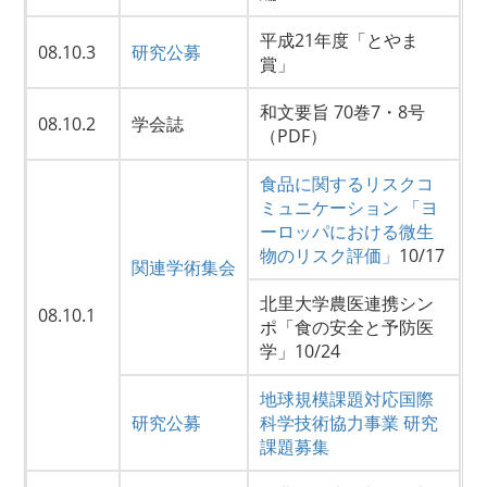
平成21年度「とやま
08.10.3
研究公募
賞」
和文要旨 70巻7・8号
08.10.2
学会誌
（PDF）
食品に関するリスクコ
ミュニケーション 「ヨ
ーロッパにおける微生
物のリスク評価」
10/17
関連学術集会
北里大学農医連携シン
08.10.1
ポ「食の安全と予防医
学」10/24
地球規模課題対応国際
研究公募
科学技術協力事業 研究
課題募集