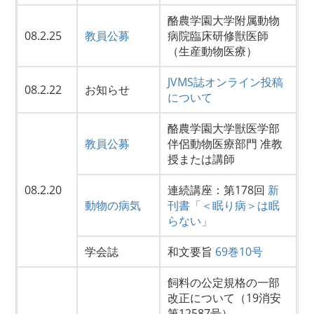
酪農学園大学附属動物
08.2.25
教員公募
病院臨床研修獣医師
（生産動物医療）
JVMS誌オンライン投稿
08.2.22
お知らせ
について
酪農学園大学獣医学部
教員公募
伴侶動物医療部門 准教
授または講師
08.2.20
連続講座：第178回
新
動物の病気
刊書「＜眠り病＞は眠
らない」
学会誌
和文要旨
69巻10号
飼料の公定規格の一部
改正について（19消安
第12587号）