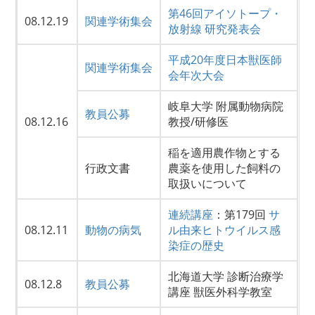
第46回アイソトープ・
08.12.19
関連学術集会
放射線 研究発表会
平成20年度日本獣医師
関連学術集会
会年次大会
岐阜大学 附属動物病院
教員公募
08.12.16
教授/研修医
稲を適用農作物とする
行政文書
農薬を使用した飼料の
取扱いについて
連続講座
：第179回
サ
08.12.11
動物の病気
ル由来ヒトウイルス感
染症の歴史
北海道大学 診断治療学
08.12.8
教員公募
講座 獣医外科学教室