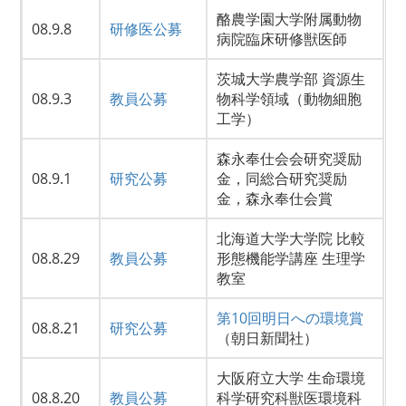
酪農学園大学附属動物
08.9.8
研修医公募
病院臨床研修獣医師
茨城大学農学部 資源生
08.9.3
教員公募
物科学領域（動物細胞
工学）
森永奉仕会会研究奨励
08.9.1
研究公募
金，同総合研究奨励
金，森永奉仕会賞
北海道大学大学院 比較
08.8.29
教員公募
形態機能学講座 生理学
教室
第10回明日への環境賞
08.8.21
研究公募
（朝日新聞社）
大阪府立大学 生命環境
08.8.20
教員公募
科学研究科獣医環境科