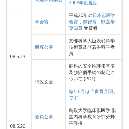
2008年度夏期
平成20年の
日本獣医学
学会賞
会賞
，
越智賞
，
獣医学
奨励賞
受賞者
文部科学大臣表彰科学
研究公募
技術賞及び若手科学者
賞
08.5.23
飼料の安全性評価基準
及び評価手続の制定に
ついて (PDF)
行政文書
毎年6月は「食育月間」
です
鳥取大学臨床獣医学 獣
教員公募
医内科学教育研究分野
準教授
08.5.20