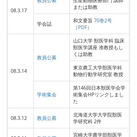
教員公募
生産動物医療部門 講師
または助教
08.3.17
和文要旨
70巻2号
学会誌
（PDF）
山口大学 獣医学科 臨床
獣医学講座 准教授もし
くは助教
教員公募
東京農工大学獣医学科
08.3.14
動物行動学研究室 教授
第146回日本獣医学会学
学術集会
術集会HPリンクしまし
た
北海道大学大学院獣医
08.3.12
教員公募
学研究科 2件
宮崎大学農学部獣医学