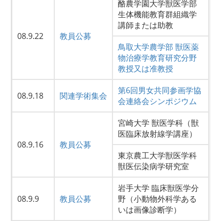
酪農学園大学獣医学部
生体機能教育群組織学
講師または助教
08.9.22
教員公募
鳥取大学農学部 獣医薬
物治療学教育研究分野
教授又は准教授
第6回男女共同参画学協
08.9.18
関連学術集会
会連絡会シンポジウム
宮崎大学 獣医学科（獣
医臨床放射線学講座）
08.9.16
教員公募
東京農工大学獣医学科
獣医伝染病学研究室
岩手大学 臨床獣医学分
08.9.9
教員公募
野（小動物外科学ある
いは画像診断学）