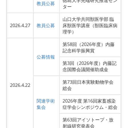
徳島大学先端研究推進セン
教員公募
ター
山口大学共同獣医学部 臨
2026.4.27
教員公募
床獣医学講座（獣医臨床病
理学）
第58回（2026年度）内藤
記念科学振興賞
公募情報
第3回（2026年度）内藤記
念国際会議開催助成金
第73回日本実験動物学会
2026.4.22
総会
関連学術
2026年度 第16回家畜感染
集会
症学会シンポジウム・総会
第63回アイソトープ・放
射線研究発表会