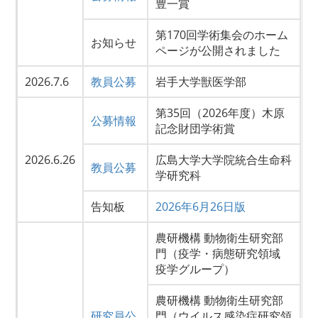
豊一賞
第170回学術集会のホーム
お知らせ
ページが公開されました
2026.7.6
教員公募
岩手大学獣医学部
第35回（2026年度）木原
公募情報
記念財団学術賞
2026.6.26
広島大学大学院統合生命科
教員公募
学研究科
告知板
2026年6月26日版
農研機構 動物衛生研究部
門（疫学・病態研究領域
疫学グループ）
農研機構 動物衛生研究部
研究員公
門（ウイルス感染症研究領