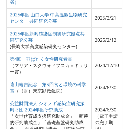
省）
2025年度 山口大学 中高温微生物研究
2025/2/21
センター 共同研究公募
2025年度新興感染症制御研究拠点共
同研究公募
2025/2/12
(長崎大学高度感染研究センター)
第4回 羽ばたく女性研究者賞
（マリア・スクウォドフスカ＝キュリ
2024/12/10
ー賞）
遠山椿吉記念 第9回食と環境の科学
2024/6/30
賞
（（財）東京顕微鏡院）
公益財団法人 シオノギ感染症研究振
興財団 2024年度研究助成
2024/6/30
「次世代育成支援研究助成金」「萌芽
（電子申請
的研究助成金」「基礎基盤研究助成
の完了期
金」 「創薬研究助成金」「臨床研究
限）