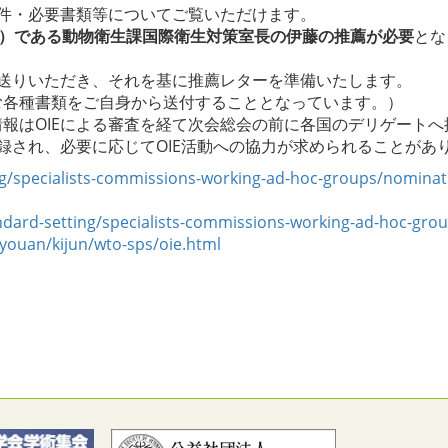
要件・必要書類等についてご覧いただけます。
表）である動物衛生課国際衛生対策室長の伊藤の推薦が必要
とな
お送りいただき、それを基に推薦レターを準備いたします。
む各種書類をご自身から送付することとなっています。）
報はOIEによる審査を経て次会総会の前に各国のデリゲートへ
録され、必要に応じてOIE活動への協力が求められることがあ
g/specialists-commissions-working-ad-hoc-groups/nomination
andard-setting/specialists-commissions-working-ad-hoc-gro
syouan/kijun/wto-sps/oie.html