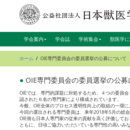
学会案内
学会誌
学術集会
獣医学に
ホーム
OIE専門委員会の委員選挙の公募について
●
OIE専門委員会の委員選挙の公
OIEでは、専門的課題に対処するため、４つの委員
認された６名の専門家により構成されています。
今般、OIE全体のプロセス透明性向上の取組の一環
今回の選出される専門委員は、来年2018年5月の総会
OIE側も日本人専門家の従来の貢献を高く評価して
ともに、日頃ご協力いただいている専門性の高いみ