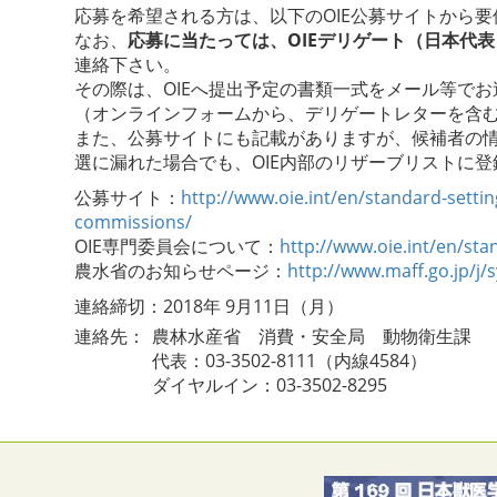
応募を希望される方は、以下のOIE公募サイトから
なお、
応募に当たっては、OIEデリゲート（日本代
連絡下さい。
その際は、OIEへ提出予定の書類一式をメール等で
（オンラインフォームから、デリゲートレターを含
また、公募サイトにも記載がありますが、候補者の情
選に漏れた場合でも、OIE内部のリザーブリストに登
公募サイト：
http://www.oie.int/en/standard-settin
commissions/
OIE専門委員会について：
http://www.oie.int/en/st
農水省のお知らせページ：
http://www.maff.go.jp/j/
連絡締切：
2018年 9月11日（月）
連絡先：
農林水産省 消費・安全局 動物衛生課
代表：03-3502-8111（内線4584）
ダイヤルイン：03-3502-8295