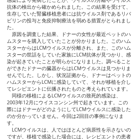
抗体の検出から確かめられました。この結果を受けて、
生存していた腎臓移植患者には抗ウイルス剤であるリバ
ビリンの投与と免疫抑制療法を弱める措置がとられまし
た。
原因を調査した結果、ドナーの女性が最近ペットのハ
ムスターを購入していたことが分かりました。このハム
スターからはLCMウイルスが分離され、また、このハム
スターの世話をしていた家族にLCM抗体が見つかり、感
染が起きていたことが明らかになりました。調べること
ができたドナーの臓器からはLCMウイルスは見つかりま
せんでした。しかし、状況証拠から、ドナーはペットの
ハムスターからLCMに感染していて、それが移植を介し
てレシピエントに伝播されたものと考えられています。
同様の移植によるLCMウイルスの致死的感染は、
2003年12月にウイスコンシン州で起きています。この
際にはドナーがどのようにしてLCMウイルスに感染した
のか分かっていません。今回は2回目の事例になりま
す。
LCMウイルスは、人ではほとんど病原性を示さないの
ですが、移植で感染した場合には、レシピエントの患者