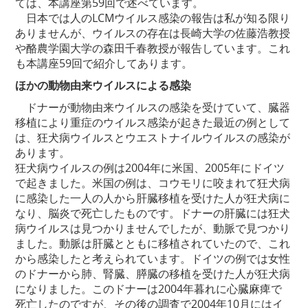
ては、本講座第59回で述べています。
日本では人のLCMウイルス感染の報告は私が知る限り
ありませんが、ウイルスの存在は長崎大学の佐藤浩教授
や酪農学園大学の森田千春教授が報告しています。これ
も本講座59回で紹介してあります。
ほかの動物由来ウイルスによる感染
ドナーが動物由来ウイルスの感染を受けていて、臓器
移植により重症のウイルス感染が起きた最近の例として
は、狂犬病ウイルスとウエストナイルウイルスの感染が
あります。
狂犬病ウイルスの例は2004年に米国、2005年にドイツ
で起きました。米国の例は、コウモリに咬まれて狂犬病
に感染した一人の人から肝臓移植を受けた人が狂犬病に
なり、脳炎で死亡したものです。ドナーの肝臓には狂犬
病ウイルスは見つかりませんでしたが、動脈で見つかり
ました。動脈は肝臓とともに移植されていたので、これ
から感染したと考えられています。ドイツの例では女性
のドナーから肺、腎臓、膵臓の移植を受けた人が狂犬病
になりました。このドナーは2004年暮れに心臓麻痺で
死亡したのですが、その後の調査で2004年10月にはイ