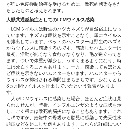
が強い免疫抑制治療を受けるために、致死的感染をもた
らしたものと考えられます。
人獣共通感染症としてのLCMウイルス感染
LCMウイルスは野生のハツカネズミが自然宿主になっ
ています。ネズミは症状を示すことなく、尿にウイルス
を排出しています。ペットのハムスターは野生のネズミ
からウイルスに感染するのです。感染したハムスターは
最初、活動が鈍くなり食欲がなくなり、毛が逆立ってき
ます。ついで体重が減少し、うずくまるようになり、時
には死亡することもあります。一方、感染してもほとん
ど症状を示さないハムスターもいます。ハムスターから
ウイルスが排出される期間はまちまちです。少なくとも
8ヵ月間ウイルスを排出していたという報告がありま
す。
人がLCMウイルスに感染した場合、ほとんど症状は見
られませんが、時折、インフルエンザのような症状を示
し、ごく稀には致死的脳炎になることもあります。これ
も稀ですが、妊娠中の母親から胎児に感染して先天性水
頭症などを起こした例もあります。これらの詳細につい