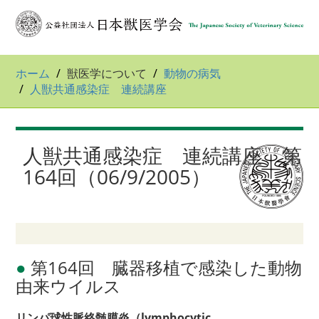
ホーム
獣医学について
動物の病気
人獣共通感染症 連続講座
人獣共通感染症 連続講座 第
164回（06/9/2005）
●
第164回 臓器移植で感染した動物
由来ウイルス
リンパ球性脈絡髄膜炎（lymphocytic