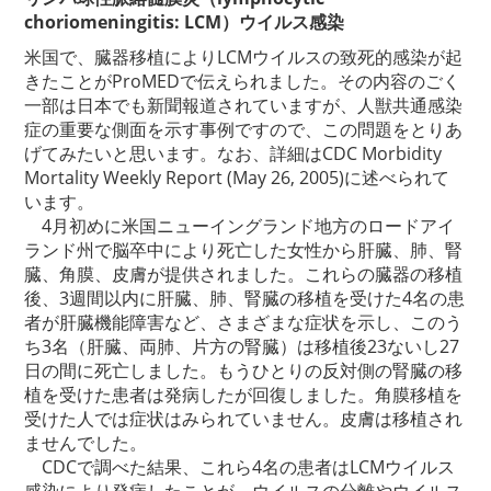
choriomeningitis: LCM）ウイルス感染
米国で、臓器移植によりLCMウイルスの致死的感染が起
きたことがProMEDで伝えられました。その内容のごく
一部は日本でも新聞報道されていますが、人獣共通感染
症の重要な側面を示す事例ですので、この問題をとりあ
げてみたいと思います。なお、詳細はCDC Morbidity
Mortality Weekly Report (May 26, 2005)に述べられて
います。
4月初めに米国ニューイングランド地方のロードアイ
ランド州で脳卒中により死亡した女性から肝臓、肺、腎
臓、角膜、皮膚が提供されました。これらの臓器の移植
後、3週間以内に肝臓、肺、腎臓の移植を受けた4名の患
者が肝臓機能障害など、さまざまな症状を示し、このう
ち3名（肝臓、両肺、片方の腎臓）は移植後23ないし27
日の間に死亡しました。もうひとりの反対側の腎臓の移
植を受けた患者は発病したが回復しました。角膜移植を
受けた人では症状はみられていません。皮膚は移植され
ませんでした。
CDCで調べた結果、これら4名の患者はLCMウイルス
感染により発病したことが、ウイルスの分離やウイルス