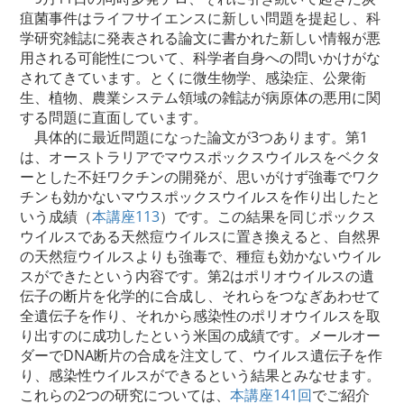
疽菌事件はライフサイエンスに新しい問題を提起し、科
学研究雑誌に発表される論文に書かれた新しい情報が悪
用される可能性について、科学者自身への問いかけがな
されてきています。とくに微生物学、感染症、公衆衛
生、植物、農業システム領域の雑誌が病原体の悪用に関
する問題に直面しています。
具体的に最近問題になった論文が3つあります。第1
は、オーストラリアでマウスポックスウイルスをベクタ
ーとした不妊ワクチンの開発が、思いがけず強毒でワク
チンも効かないマウスポックスウイルスを作り出したと
いう成績（
本講座113
）です。この結果を同じポックス
ウイルスである天然痘ウイルスに置き換えると、自然界
の天然痘ウイルスよりも強毒で、種痘も効かないウイル
スができたという内容です。第2はポリオウイルスの遺
伝子の断片を化学的に合成し、それらをつなぎあわせて
全遺伝子を作り、それから感染性のポリオウイルスを取
り出すのに成功したという米国の成績です。メールオー
ダーでDNA断片の合成を注文して、ウイルス遺伝子を作
り、感染性ウイルスができるという結果とみなせます。
これらの2つの研究については、
本講座141回
でご紹介