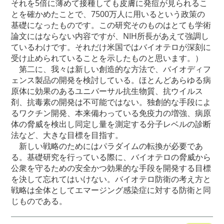
それを5倍に薄めて接種しても皮膚に発痘が見られるこ
とを確かめたことで、7500万人に用いるという政策の
基礎になったものです。この研究そのものはとても学術
論文にはならない内容ですが、NIH所長があえて強調し
ているわけです。それだけ米国ではバイオテロが深刻に
受け止められていることを示したものと思います。）
第二に、我々は新しい創造的な方法で、バイオディフ
ェンス製品の開発を検討している。ほとんどあらゆる病
原体に効果のあるユニバーサル抗生物質、抗ウイルス
剤、抗毒素の開発は不可能ではない。独創的な手段によ
るワクチン開発、本来備わっている免疫力の増強、病原
体の脅威を検出し同定し量を測定する分子レベルの診断
法など、大きな目標を目指す。
新しい戦略のためにはパラダイムの転換が必要であ
る。基礎研究を行っている際に、バイオテロの脅威から
公衆を守るための安全かつ効果的な手段を開発する目標
を決して忘れてはいけない。バイオテロ防衛の考え方と
戦略は全体としてエマージング感染症に対する防衛と同
じものである。