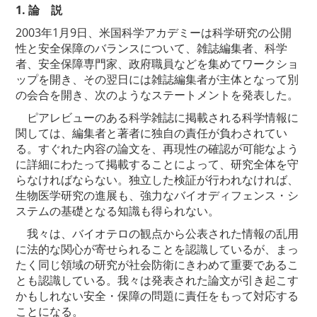
1. 論 説
2003年1月9日、米国科学アカデミーは科学研究の公開
性と安全保障のバランスについて、雑誌編集者、科学
者、安全保障専門家、政府職員などを集めてワークショ
ップを開き、その翌日には雑誌編集者が主体となって別
の会合を開き、次のようなステートメントを発表した。
ピアレビューのある科学雑誌に掲載される科学情報に
関しては、編集者と著者に独自の責任が負わされてい
る。すぐれた内容の論文を、再現性の確認が可能なよう
に詳細にわたって掲載することによって、研究全体を守
らなければならない。独立した検証が行われなければ、
生物医学研究の進展も、強力なバイオディフェンス・シ
ステムの基礎となる知識も得られない。
我々は、バイオテロの観点から公表された情報の乱用
に法的な関心が寄せられることを認識しているが、まっ
たく同じ領域の研究が社会防衛にきわめて重要であるこ
とも認識している。我々は発表された論文が引き起こす
かもしれない安全・保障の問題に責任をもって対応する
ことになる。