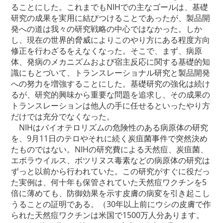
ることにした。これまでもNIHでの主なゴールは、基礎
研究の成果を実用に結びつけることであったが、製品開
発への道は我々の研究戦略の中心ではなかった。しか
し、現在の世界的脅威によりこのやり方にある程度方向
修正を行わざるをえなくなった。そこで、まず、病原
体、発病のメカニズムおよび宿主反応に関する基礎的知
識にもとづいて、トランスレーショナル研究と製品開発
への努力を増強することにした。基礎研究の強化は続け
るが、研究的興味から重要な問題を追求し、その成果の
トランスレーションは他人の手に任せるといったやり方
だけでは充分でなくなった。
NIHはバイオテロリズムの危険性のある病原体の研究
を、9月11日のテロやそれに続く炭疽菌事件で突然決め
たものではない。NIHの研究費による天然痘、炭疽菌、
エボラウイルス、ボツリヌス毒素などの病原体の研究は
ずっと以前から行われていた。この研究がすぐに役だっ
た実例は、何十年も保管されていた天然痘ワクチンを5
倍に薄めても、防御効果を示す皮膚の病変を引き起こし
うることの証明である。（30年以上前にウシの皮膚で作
られた天然痘ワクチンは米国で1500万人分あります。