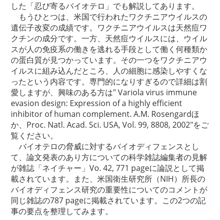
した「忍び寄るバイオテロ」でも解説してあります。
もうひとつは、米国で行われたワクチニアウイルスの
遺伝子改変の成績です。ワクチニアウイルスは天然痘ワ
クチンの成分です。一方、天然痘ウイルスには、ウイル
スが人の免疫系の働きを逃れる手段として働く何種類か
の蛋白質が見つかっています。その一つをワクチニアウ
イルスに組み込んだところ、人の細胞に感染しやすくな
ったという内容です。専門的になりすぎるので詳細は割
愛しますが、興味のある方は" Variola virus immune
evasion design: Expression of a highly efficient
inhibitor of human complement. A.M. Rosengardほ
か、Proc. Natl. Acad. Sci. USA, Vol. 99, 8808, 2002"をご
覧ください。
バイオテロの脅威に対するバイオディフェンスとし
て、論文発表のあり方についての科学雑誌編集者の見解
が雑誌「ネイチャー」Vo. 42, 771 pageに論説として掲
載されています。また、米国衛生研究所（NIH）所長の
バイオディフェンス研究の重要性についてのコメントが
同じ雑誌の787 pageに掲載されています。この2つの記
事の要点を整理してみます。