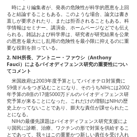
時により編集者が、発表の危険性が科学的恩恵を上回
ると結論することもある。このような場合、論文は書き
直しが要求されたり、または拒否されることもある。科
学情報はセミナー、講演会、ホームページなどでも伝え
られる。雑誌および科学界は、研究者が研究結果を公衆
の恩恵を最大にし乱用の危険性を最小限に抑えるのに重
要な役割を担っている。
2. NIH所長、アントニー・ファウシ（Anthony
Fauci）によるバイオディフェンス研究の重要性につい
てコメント
米国政府は2003年度予算としてバイオテロ対策費に
59億ドルをつぎ込むことになり、そのうちNIHには2002
年予算の8倍の17億5000万ドルのバイオディフェンス研
究予算が来ることになった。これだけの増額はNIHの歴
史上かってないことであり、膨大な責任が課せられたこ
とになる。
NIHの最優先課題はバイオディフェンス研究支援によ
り国民に診断、治療、ワクチンの形で対策を供給するこ
とであって、我々はこの重要かつ新しい責任を受け入れ