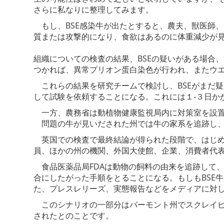
さらに私なりに整理してみます。
もし、BSE感染牛が出たとすると、農夫、獣医師
質または攻撃的になり、食欲はあるのに体重減少が
組織についての検査の結果、BSEの疑いがある場合
つかれば、異常プリオン蛋白染色が行われ、またウ
これらの結果を研究チームで検討し、BSEがまだ疑われる場
して試験を依頼することになる。これには１-３日か
一方、農務省は動植物健康監視局内に対策室を設
問題の牛が見いだされた州では牛の家系を追跡し、
英国での検査で最終結論が得られた段階で、はじめ
員、ほかの州の機関、外国大使館、企業、消費者代表
食品医薬品局FDAは動物の飼料の由来を追跡して、
合にしたがった手順をとることになる。もしもBSE
た、プレスレリーズ、実態報告などをメディアに対
このシナリオの一部分はバーモント州でスクレイピ
されたとのことです。