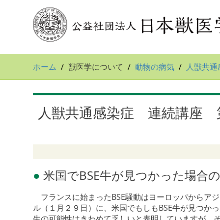
ホーム
獣医学について
動物の病気
人獣共通
人獣共通感染症 連続講座 第11
●
米国でBSE牛が見つかった場合
フランスに始まったBSE騒動はヨーロッパからアジ
ル（１月２９日）に、米国でもしもBSE牛が見つか
生の可能性はきわめて乏しいと表明していますが、