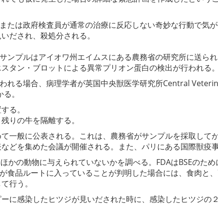
、または政府検査員が通常の治療に反応しない奇妙な行動で気
見いだされ、殺処分される。
、サンプルはアイオワ州エイムスにある農務省の研究所に送ら
エスタン・ブロットによる異常プリオン蛋白の検出が行われる
合、病理学者が英国中央獣医学研究所Central Veterinar
かる。
置する。
残りの牛を隔離する。
て一般に公表される。これは、農務省がサンプルを採取してか
などを集めた会議が開催される。また、パリにある国際獣疫事
ほかの動物に与えられていないかを調べる。FDAはBSEのた
牛が食品ルートに入っていることが判明した場合には、食肉と
して行う。
ーに感染したヒツジが見いだされた時に、感染したヒツジの２