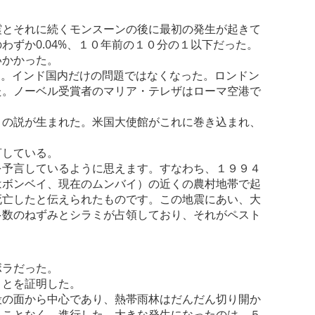
震とそれに続くモンスーンの後に最初の発生が起きて
ずか0.04%、１０年前の１０分の１以下だった。
いかかった。
る。インド国内だけの問題ではなくなった。ロンドン
た。ノーベル受賞者のマリア・テレザはローマ空港で
との説が生まれた。米国大使館がこれに巻き込まれ、
言している。
を予言しているように思えます。すなわち、１９９４
はボンベイ、現在のムンバイ）の近くの農村地帯で起
死亡したと伝えられたものです。この地震にあい、大
多数のねずみとシラミが占領しており、それがペスト
ボラだった。
ことを証明した。
段の面から中心であり、熱帯雨林はだんだん切り開か
ることなく、進行した。大きな発生になったのは、５