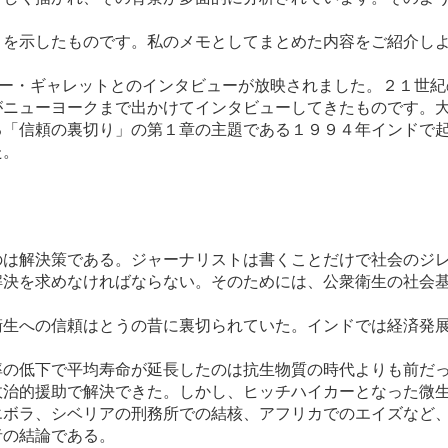
を示したものです。私のメモとしてまとめた内容をご紹介しよ
ーリー・ギャレットとのインタビューが放映されました。２１世
がニューヨークまで出かけてインタビューしてきたものです。
る「信頼の裏切り」の第１章の主題である１９９４年インドで
た。
のは解決策である。ジャーナリストは書くことだけで社会のジ
解決を求めなければならない。そのためには、公衆衛生の社会
衛生への信頼はとうの昔に裏切られていた。インドでは経済発
率の低下で平均寿命が延長したのは抗生物質の時代よりも前だ
政治的援助で解決できた。しかし、ヒッチハイカーとなった微
エボラ、シベリアの刑務所での結核、アフリカでのエイズなど
者の結論である。