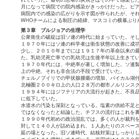
月になって病院での院内感染がきっかけだった。ピ
病院内での感染の広がりを示す図が作られたが、そ
WHOチームによる制圧の経緯、マスコミの横暴ぶり
第３章 ブルジョアの生理学
公衆衛生の破綻は旧ソ連の時代に始まっていた。そ
１９７０年にはソ連の科学者は衛生状態の改善に成
少し、２０１０年までには１９１７年の革命以来の
た。乳幼児死亡率での乳幼児は生後半年以上生きて
１９７０年代には、中絶率が著しく増加した。ソ連
上の中絶、それも非合法の手段で受けていた。
チェルノブイリでの甲状腺腫瘍の増加、バイカル湖付
北極圏２００キロ上の人口２８万の都市ノルリンス
１９９４年にはジフテリアの大流行が起きた。不良
に低下していた。
水道水の汚染も深刻となっている。塩素の供給不足
ではなくなったと結論した。チフスの流行はこれを
１９９０年代初めの政治混乱では、多くの人が裁判
対して１４０人が詰め込まれ、１人あたりのスペース
延の場となった。旧ソ連時代、結核対策はしっかり