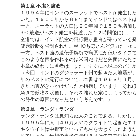
第１章 不潔と腐敗
１９９４年にインドのスーラットでペストが発生し
いた。１９６６年から８８年までインドではペストは
一方、スーラットの人口は２０年間で１５０％増加
BBC放送がペスト発生を報道した１２時間後には、
空港では、インド航空の飛行機が患者が乗っている
健康診断を強制された。WHOもほとんど無力だった
一方、ペスト菌の遺伝子解析で病原性が低いタイプ
このような菌を作れるのは米国だけだと矢面にたた
本章の終わりに著者は、また、すぐに地球上のどこ
（今回、インドのグジャラート州で起きた大地震が
年のペストの流行について、本書は１９９３年９月
きた地震がきっかけだったと指摘しています。それ
急ぎで穀物を収穫し、それを壊れた家にしまってか
の発生の原因になったという考えです。）
第２章 ランダ・ランダ
ランダ・ランダは見知らぬ人のことである。しかし
１９９５年に人口４０万人のキクウイトで起きたエ
キクウイトは中都市といっても村を大きくしたよう
れていった。最初の患者の炭焼きはその中で感染し