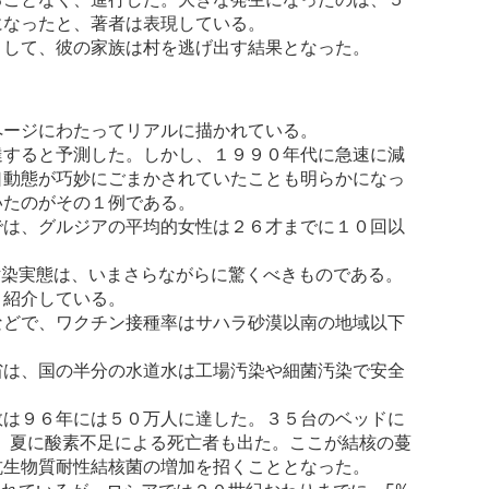
になったと、著者は表現している。
として、彼の家族は村を逃げ出す結果となった。
ページにわたってリアルに描かれている。
達すると予測した。しかし、１９９０年代に急速に減
口動態が巧妙にごまかされていたことも明らかになっ
いたのがその１例である。
では、グルジアの平均的女性は２６才までに１０回以
汚染実態は、いまさらながらに驚くべきものである。
と紹介している。
などで、ワクチン接種率はサハラ砂漠以南の地域以下
省は、国の半分の水道水は工場汚染や細菌汚染で安全
数は９６年には５０万人に達した。３５台のベッドに
た。夏に酸素不足による死亡者も出た。ここが結核の蔓
抗生物質耐性結核菌の増加を招くこととなった。