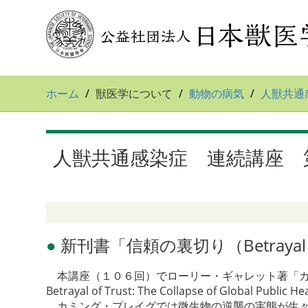
ホーム
獣医学について
動物の病気
人獣共通
人獣共通感染症 連続講座 第11
●
新刊書「信頼の裏切り（Betrayal o
本講座（１０６回）でローリー・ギャレット著「カ
Betrayal of Trust: The Collapse of Globa
カミング・プレイグでは微生物の逆襲の実態が生々