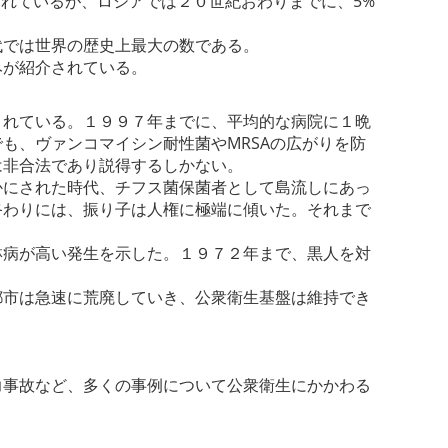
られているが、ロシアでは２０世紀おわりまでに、5%
代では世界の歴史上最大の数である。
みが紹介されている。
されている。１９９７年までに、平均的な病院に１晩
も、ヴァンコマイシン耐性菌やMRSAの広がりを防
は非合法であり説得するしかない。
かにされた時代、チフス菌保菌者として島流しにあっ
終わりには、振り子は人権に極端に傾いた。それまで
淋病が高い発生を示した。１９７２年まで、黒人を対
。
都市は急速に荒廃していき、公衆衛生基盤は維持でき
力事故など、多くの事例について公衆衛生にかかわる