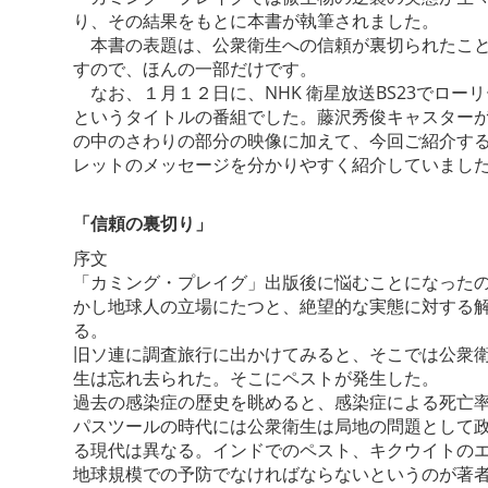
り、その結果をもとに本書が執筆されました。
本書の表題は、公衆衛生への信頼が裏切られたこと
すので、ほんの一部だけです。
なお、１月１２日に、NHK 衛星放送BS23でロ
というタイトルの番組でした。藤沢秀俊キャスター
の中のさわりの部分の映像に加えて、今回ご紹介す
レットのメッセージを分かりやすく紹介していまし
「信頼の裏切り」
序文
「カミング・プレイグ」出版後に悩むことになった
かし地球人の立場にたつと、絶望的な実態に対する
る。
旧ソ連に調査旅行に出かけてみると、そこでは公衆
生は忘れ去られた。そこにペストが発生した。
過去の感染症の歴史を眺めると、感染症による死亡
パスツールの時代には公衆衛生は局地の問題として
る現代は異なる。インドでのペスト、キクウイトの
地球規模での予防でなければならないというのが著