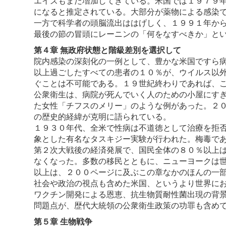
エイズもまた増加してきている。米国では１９７９年か
になると推定されている。大部分が薬物による感染
一方で科学者の頭脳流出ははげしく、１９９１年か
最後の節の冒頭にレーニンの「何をなすべきか」と
第４章 無政府状態と階級差別を選択して
院内感染の深刻化の一例として、豊かな米国ですら
以上過ごしたすべての患者の１０％が、ウイルス以外
ぐことは不可能である。１９世紀終わりであれば、
公衆衛生は、病院が死んでいく人のための小屋にす
た女性「チフスのメリー」のような例があった。２
の歴史的経緯が克明に語られている。
１９３０年代、全米で性病は不道徳として治療を拒
象とした有名なタスキジー実験が行われた。梅毒で
第２次大戦後の経済発展で、国民全体の８０％以上
なくなった。多数の移民とともに、ニューヨークは
以上は、２００ページに及ぶこの章なかのほんの一
社会や政治の視点も含めた米国、というより世界
ワクチン開発による恩恵、抗生物質耐性菌出現の背
問題点が、歴代大統領の公衆衛生政策の功罪も含め
第５章 生物戦争