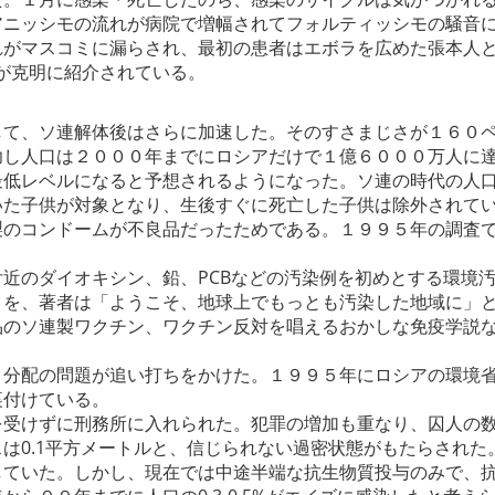
アニッシモの流れが病院で増幅されてフォルティッシモの騒音
れがマスコミに漏らされ、最初の患者はエボラを広めた張本人
が克明に紹介されている。
して、ソ連解体後はさらに加速した。そのすさまじさが１６０
功し人口は２０００年までにロシアだけで１億６０００万人に
最低レベルになると予想されるようになった。ソ連の時代の人
いた子供が対象となり、生後すぐに死亡した子供は除外されて
製のコンドームが不良品だったためである。１９９５年の調査
近のダイオキシン、鉛、PCBなどの汚染例を初めとする環境
クを、著者は「ようこそ、地球上でもっとも汚染した地域に」
品のソ連製ワクチン、ワクチン反対を唱えるおかしな免疫学説
と分配の問題が追い打ちをかけた。１９９５年にロシアの環境
裏付けている。
を受けずに刑務所に入れられた。犯罪の増加も重なり、囚人の
は0.1平方メートルと、信じられない過密状態がもたらされ
していた。しかし、現在では中途半端な抗生物質投与のみで、