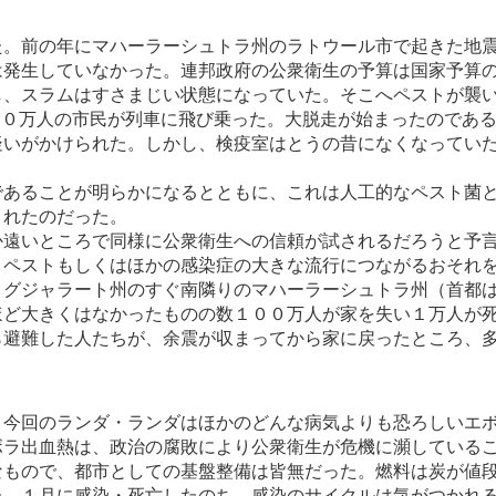
た。前の年にマハーラーシュトラ州のラトウール市で起きた地
発生していなかった。連邦政府の公衆衛生の予算は国家予算のわ
し、スラムはすさまじい状態になっていた。そこへペストが襲
１０万人の市民が列車に飛び乗った。大脱走が始まったのであ
疑いがかけられた。しかし、検疫室はとうの昔になくなってい
。
であることが明らかになるとともに、これは人工的なペスト菌
されたのだった。
か遠いところで同様に公衆衛生への信頼が試されるだろうと予
、ペストもしくはほかの感染症の大きな流行につながるおそれ
、グジャラート州のすぐ南隣りのマハーラーシュトラ州（首都
ほど大きくはなかったものの数１００万人が家を失い１万人が
ら避難した人たちが、余震が収まってから家に戻ったところ、
、今回のランダ・ランダはほかのどんな病気よりも恐ろしいエ
ボラ出血熱は、政治の腐敗により公衆衛生が危機に瀕している
なもので、都市としての基盤整備は皆無だった。燃料は炭が値
た。１月に感染・死亡したのち、感染のサイクルは気がつかれ