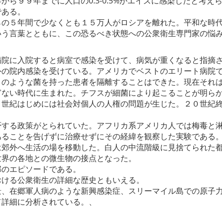
ら９９年までに人口の0.3-0.5%がエイズに感染したと考え
である。
らの５年間で少なくとも１５万人がロシアを離れた。平和な時
いう言葉とともに、この恐るべき状態への公衆衛生専門家の悩
病院に入院すると病室で感染を受けて、病気が重くなると指摘
の院内感染を受けている。アメリカでベストのエリート病院で
このような菌を持った患者を隔離することはできた。現在それ
ぎない時代に生まれた。チフスが細菌により起こることが明ら
０世紀はじめには社会対個人の人権の問題が生じた。２０世紀
否する政策がとられていた。アフリカ系アメリカ人では梅毒と
あることを告げずに治療せずにその経緯を観察した実験である
は郊外へ生活の場を移動した。白人の中流階級に見捨てられた
世界の各地との微生物の接点となった。
部のエピソードである。
における公衆衛生の詳細な歴史ともいえる。
景、在郷軍人病のような新興感染症、スリーマイル島での原子
て詳細に分析されている。、