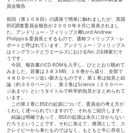
員会報告
前回（第１０８回）の講座で簡単に触れましたが、英国
BSE調査委員会報告が２０００年９月に発表されまし
た。アンドリュー・フィリップス卿Lord Andrew
Philippsを委員長とするもので、通称フィリップス・レ
ポートと呼ばれています。アンドリュー・フィリップス
はイングランドとウエールズにおけるNo. 2法律家だそ
うです。
今回、報告書のCD-ROMを入手し、ひととおり眺めて
みました。容量は３８３MB、１６巻から成り、全部で
４８００ページ近い膨大なものです。第１巻は知見と結
論（約３００ページ）、第２巻はScience（２５０ペー
ジあまり）というタイトルで科学的知見がまとめられて
います。
この第２巻にBSEの起源について、委員会の考え方が
くわしく述べられていますので、それをご紹介します。
結論は明確であって、BSEの起源は永久に分からない
だろうということです。それに加えて、推測として、ス
クレイピーから来たものではなく、もともと牛に存在し