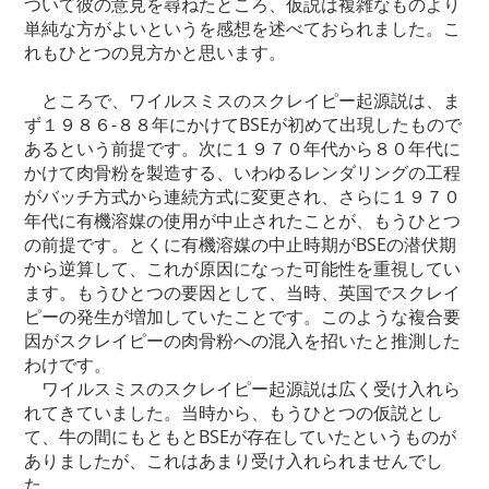
ついて彼の意見を尋ねたところ、仮説は複雑なものより
単純な方がよいというを感想を述べておられました。こ
れもひとつの見方かと思います。
ところで、ワイルスミスのスクレイピー起源説は、ま
ず１９８６-８８年にかけてBSEが初めて出現したもので
あるという前提です。次に１９７０年代から８０年代に
かけて肉骨粉を製造する、いわゆるレンダリングの工程
がバッチ方式から連続方式に変更され、さらに１９７０
年代に有機溶媒の使用が中止されたことが、もうひとつ
の前提です。とくに有機溶媒の中止時期がBSEの潜伏期
から逆算して、これが原因になった可能性を重視してい
ます。もうひとつの要因として、当時、英国でスクレイ
ピーの発生が増加していたことです。このような複合要
因がスクレイピーの肉骨粉への混入を招いたと推測した
わけです。
ワイルスミスのスクレイピー起源説は広く受け入れら
れてきていました。当時から、もうひとつの仮説とし
て、牛の間にもともとBSEが存在していたというものが
ありましたが、これはあまり受け入れられませんでし
た。