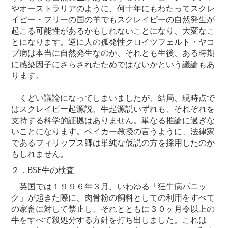
やオーストラリアのように、何十年にもわたってスクレ
イピー・フリーの国の羊でもスクレイピーの自然発生が
起こる可能性があるかもしれないことになり、大変なこ
とになります。逆に人の孤発性クロイツフェルト・ヤコ
ブ病は本当に自然発生なのか、それとも生後、ある時期
に感染因子にさらされたためではないかという議論もあ
ります。
くどい議論になってしまいましたが、結局、現時点で
はスクレイピー起源説、牛起源説いずれも、それぞれを
支持する科学的証拠はありません。単なる推論に過ぎな
いことになります。ベイカー教授の言うように、法律家
であるフィリップス卿は単純な仮説の方を採用したのか
もしれません。
２．BSE牛の検査
英国では１９９６年３月、いわゆる「狂牛病パニッ
ク」が起きた際に、肉骨粉の飼料としての利用をすべて
の家畜に対して禁止し、それとともに３０ヶ月令以上の
牛をすべて殺処分する方針を打ち出しました。これは