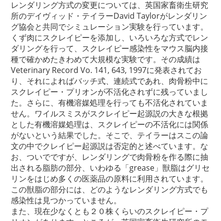
レンダリング方式の変更については、英国家畜衛生研究
所のデイヴィッド・テイラーDavid Taylorがレンダリン
グ協会と共同でシミュレーション実験を行っています。
くず肉にスクレイピーを添加し、いろいろな方式でレン
ダリングを行って、スクレイピー感染性をマウス脳内接
種で確かめたきわめて大規模な実験です。その成績は
Veterinary Record Vo. 141, 643, 1997に発表されてお
り、それによればバッチ式、連続式であれ、肉骨粉中に
スクレイピー・プリオンが不活化されずに残っていまし
た。さらに、有機溶媒処理を行っても不活化されていま
せん。ワイルスミスがスクレイピー起源説の大きな根拠
とした有機溶媒処理は、スクレイピーの不活化には関係
がないという結果でした。そこで、テイラーはスこの論
文の中でクレイピー起源説は否定的と述べています。な
お、ついでですが、レンダリングで肉骨粉を作る際に抽
出される脂肪の部分、いわゆる「grease」獣脂はグリセ
リンをはじめ多くの医薬品の原料に利用されています。
この獣脂の部分には、どのようなレンダリング方式でも
感染性は見つかっていません。
また、現在少なくとも２０株くらいのスクレイピー・プ