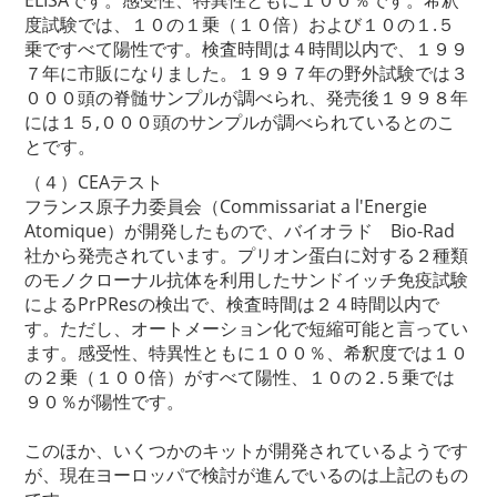
度試験では、１０の１乗（１０倍）および１０の１.５
乗ですべて陽性です。検査時間は４時間以内で、１９９
７年に市販になりました。１９９７年の野外試験では３
０００頭の脊髄サンプルが調べられ、発売後１９９８年
には１５,０００頭のサンプルが調べられているとのこ
とです。
（４）CEAテスト
フランス原子力委員会（Commissariat a l'Energie
Atomique）が開発したもので、バイオラド Bio-Rad
社から発売されています。プリオン蛋白に対する２種類
のモノクローナル抗体を利用したサンドイッチ免疫試験
によるPrPResの検出で、検査時間は２４時間以内で
す。ただし、オートメーション化で短縮可能と言ってい
ます。感受性、特異性ともに１００％、希釈度では１０
の２乗（１００倍）がすべて陽性、１０の２.５乗では
９０％が陽性です。
このほか、いくつかのキットが開発されているようです
が、現在ヨーロッパで検討が進んでいるのは上記のもの