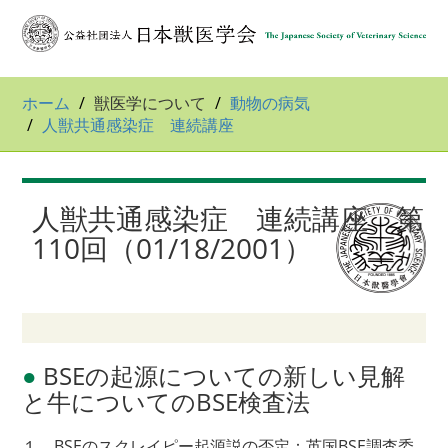
ホーム
獣医学について
動物の病気
人獣共通感染症 連続講座
人獣共通感染症 連続講座 第
110回（01/18/2001）
●
BSEの起源についての新しい見解
と牛についてのBSE検査法
１．BSEのスクレイピー起源説の否定：英国BSE調査委