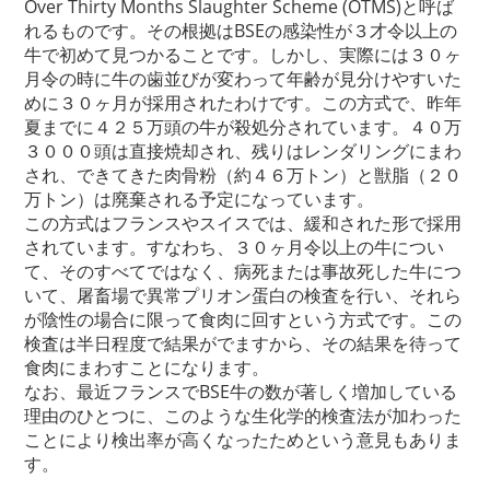
Over Thirty Months Slaughter Scheme (OTMS)と呼ば
れるものです。その根拠はBSEの感染性が３才令以上の
牛で初めて見つかることです。しかし、実際には３０ヶ
月令の時に牛の歯並びが変わって年齢が見分けやすいた
めに３０ヶ月が採用されたわけです。この方式で、昨年
夏までに４２５万頭の牛が殺処分されています。４０万
３０００頭は直接焼却され、残りはレンダリングにまわ
され、できてきた肉骨粉（約４６万トン）と獣脂（２０
万トン）は廃棄される予定になっています。
この方式はフランスやスイスでは、緩和された形で採用
されています。すなわち、３０ヶ月令以上の牛につい
て、そのすべてではなく、病死または事故死した牛につ
いて、屠畜場で異常プリオン蛋白の検査を行い、それら
が陰性の場合に限って食肉に回すという方式です。この
検査は半日程度で結果がでますから、その結果を待って
食肉にまわすことになります。
なお、最近フランスでBSE牛の数が著しく増加している
理由のひとつに、このような生化学的検査法が加わった
ことにより検出率が高くなったためという意見もありま
す。