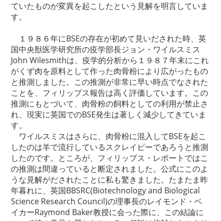
ていたものが変異を起こしたという見解を明言していま
す。
１９８６年にBSEの存在が初めて見いだされた時、英
国中央獣医学研究所の疫学部長ジョン・ワイルスミス
John Wilesmithは、疫学的分析から１９８７年末にこれ
がくず肉を原料として作った肉骨粉により広がったもの
と推測しました。この推測が非常に早い時点でなされた
ことを、フィリップス報告は高く評価しています。この
推測にもとづいて、肉骨粉の飼料としての利用が禁止さ
れ、現実に英国でのBSE発生は著しく減少してきていま
す。
ワイルスミスはさらに、肉骨粉に混入してBSEを起こ
したのは羊で流行しているスクレイピーであろうと推測
したのです。ところが、フィリップス・レポートではこ
の推測は間違っていると断定されました。公式にこのよ
うな見解がだされたことに私も驚きました。たまたま昨
年暮れに、英国BBSRC(Biotechnology and Biological
Science Research Council)の理事長のレイモンド・ベ
イカーRaymond Baker教授に会った際に、この結論に