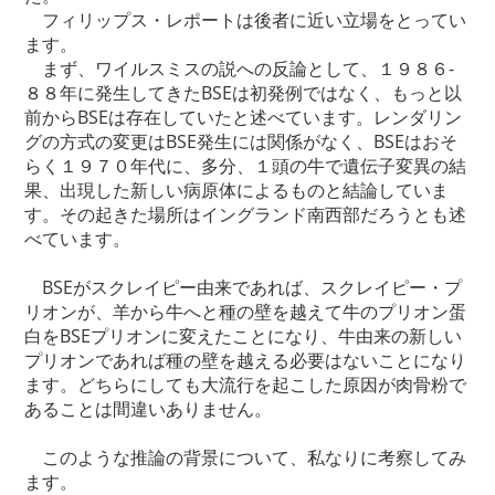
フィリップス・レポートは後者に近い立場をとってい
ます。
まず、ワイルスミスの説への反論として、１９８６-
８８年に発生してきたBSEは初発例ではなく、もっと以
前からBSEは存在していたと述べています。レンダリン
グの方式の変更はBSE発生には関係がなく、BSEはおそ
らく１９７０年代に、多分、１頭の牛で遺伝子変異の結
果、出現した新しい病原体によるものと結論していま
す。その起きた場所はイングランド南西部だろうとも述
べています。
BSEがスクレイピー由来であれば、スクレイピー・プ
リオンが、羊から牛へと種の壁を越えて牛のプリオン蛋
白をBSEプリオンに変えたことになり、牛由来の新しい
プリオンであれば種の壁を越える必要はないことになり
ます。どちらにしても大流行を起こした原因が肉骨粉で
あることは間違いありません。
このような推論の背景について、私なりに考察してみ
ます。