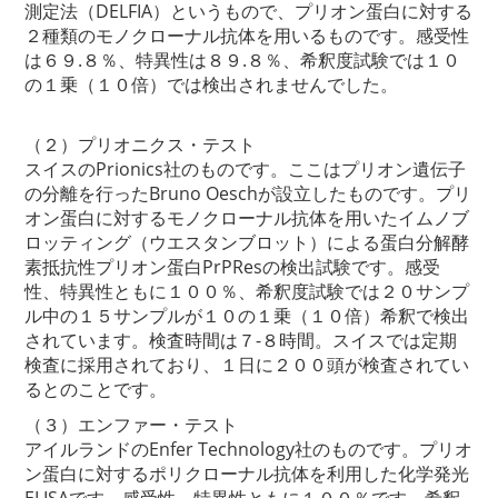
測定法（DELFIA）というもので、プリオン蛋白に対する
２種類のモノクローナル抗体を用いるものです。感受性
は６９.８％、特異性は８９.８％、希釈度試験では１０
の１乗（１０倍）では検出されませんでした。
（２）プリオニクス・テスト
スイスのPrionics社のものです。ここはプリオン遺伝子
の分離を行ったBruno Oeschが設立したものです。プリ
オン蛋白に対するモノクローナル抗体を用いたイムノブ
ロッティング（ウエスタンブロット）による蛋白分解酵
素抵抗性プリオン蛋白PrPResの検出試験です。感受
性、特異性ともに１００％、希釈度試験では２０サンプ
ル中の１５サンプルが１０の１乗（１０倍）希釈で検出
されています。検査時間は７-８時間。スイスでは定期
検査に採用されており、１日に２００頭が検査されてい
るとのことです。
（３）エンファー・テスト
アイルランドのEnfer Technology社のものです。プリオ
ン蛋白に対するポリクローナル抗体を利用した化学発光
ELISAです。感受性、特異性ともに１００％です。希釈