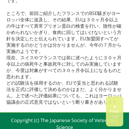
です。
ところで、前回ご紹介したフランスでのBSE騒ぎがヨー
ロッパ全体に波及し、その結果、EUは３０ヶ月令以上
の牛はすべて異常プリオン蛋白の検査を行い、陰性が確
かめられないかぎり、食肉に回してはいけないという方
針を決定したと伝えられています。EU加盟国すべてが
実施するのかどうかは分かりませんが、今年の７月から
実施のようです。
現在、スイスやフランスでは前に述べたように３０ヶ月
令以上の病死牛と事故死牛に対してのみ実施しています
が、今度は対象がすべての３０ヶ月令以上になるものと
思われます。
どの試験法を採用するのか、EUで妥当と思われる試験
法を正式に評価して決めるのかはまだ、よく分かりませ
ん。上で述べた評価結果についても、これはヨーロッパ
協議会の正式意見ではないという断り書きがあります。
▲
PAGE
TOP
Copyright (c) The Japanese Society of Veterinary
Science