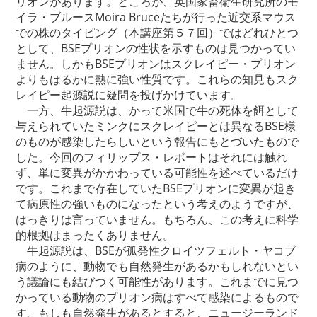
リオンがあります。ところが、英国家畜衛生研究所のモ
イラ・ブルースMoira Bruceたちが行った近交系マウス
での株のタイピング（本講座第５７回）ではどれひとつ
として、BSEプリオンの性状を示すものは見つかってい
ません。しかもBSEプリオンはスクレイピー・プリオン
よりもはるかに熱に強い性質です。これらの知見もスク
レイピー起源説に疑問を投げかけています。
一方、牛起源説は、かって米国で牛の死体を餌として
与えられていたミンクにスクレイピーとは異なるBSE様
のものが感染したらしいという報告にもとづいたもので
した。今回のフィリップス・レポートはそれには触れ
ず、単に変異がかかわっている可能性を述べているだけ
です。これまで存在していたBSEプリオンに変異が起き
て病原性の強いものになったという考えのようですが、
はっきりは言っていません。もちろん、この考えに科学
的根拠はまったくありません。
牛起源説は、BSEが孤発性クロイツフェルト・ヤコブ
病のように、動物でも自然発生があるかもしれないとい
う議論にも結びつく可能性があります。これまでに見つ
かっている動物のプリオン病はすべて感染によるもので
す。もしも自然発生があるとすると、ニュージーランド