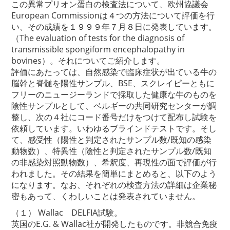
この異常プリオン蛋白の検査法について、欧州協議会
European Commissionは４つの方法について評価を行
い、その成績を１９９９年７月８日に発表しています。
（The evaluation of tests for the diagnosis of
transmissible spongiform encephalopathy in
bovines）。それについてご紹介します。
評価にあたっては、自然感染で臨床症状が出ている牛の
脳幹と脊髄を陽性サンプル、BSE、スクレイピーともに
フリーのニュージーランドで採取した健康な牛のものを
陰性サンプルとして、ベルギーの共同研究センターが調
整し、次の４社にコード番号だけをつけて配布し試験を
依頼しています。いわゆるブラインドテストです。そし
て、感受性（陽性と判定されたサンプル数/既知の感染
動物数）、特異性（陰性と判定されたサンプル数/既知
の非感染対照動物数）、希釈度、再現性の面で評価が行
われました。その結果を簡単にまとめると、以下のよう
になります。なお、それぞれの検査方法の詳細は企業秘
密もあって、くわしいことは発表されていません。
（１） Wallac DELFIA試験。
英国のE.G. & Wallac社が開発したものです。非競合免疫